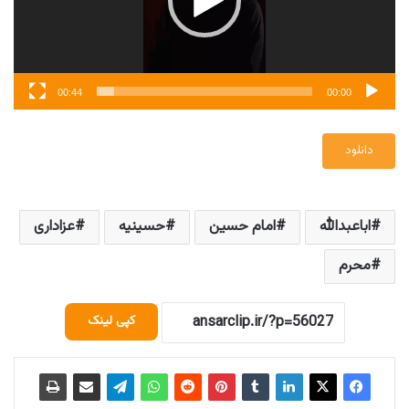
00:44
00:00
دانلود
اباعبدالله
امام حسین
حسینیه
عزاداری
محرم
کپی لینک