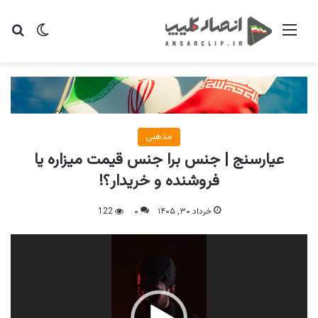
منو
تغییر پو
جس
مذهبی
عیارسنج | جنس برا جنس قیمت میزاره یا
فروشنده و خریدار؟!
خرداد ۳۰, ۱۴۰۵
۰
122
نمایشگر
ویدیو