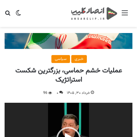
منو
تغییر پو
جس
خبری
سیاسی
عملیات خشم حماسی، بزرگترین شکست
استراتژیک
خرداد ۳۰, ۱۴۰۵
۰
96
نمایشگر
ویدیو