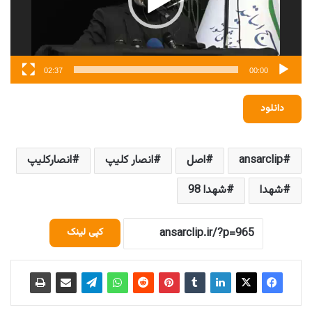
02:37
00:00
دانلود
ansarclip
اصل
انصار کلیپ
انصارکلیپ
شهدا
شهدا 98
کپی لینک