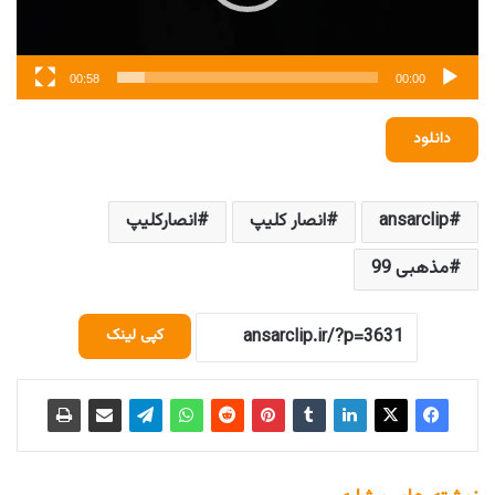
00:58
00:00
دانلود
ansarclip
انصار کلیپ
انصارکلیپ
مذهبی 99
کپی لینک