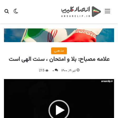
منو
تغییر پو
جس
مذهبی
علامه مصباح: بلا و امتحان ، سنت الهی است
تیر ۱۹, ۱۴۰۰
۰
215
نمایشگر
ویدیو