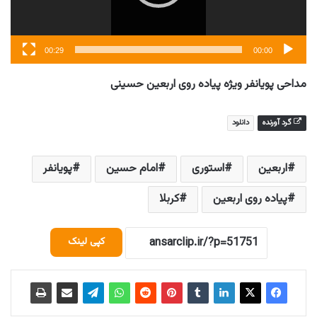
00:29
00:00
مداحی پویانفر ویژه پیاده روی اربعین حسینی
گرد آورنده
دانلود
اربعین
استوری
امام حسین
پویانفر
پیاده روی اربعین
کربلا
کپی لینک