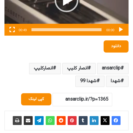
00:49
00:00
دانلود
ansarclip
انصار کلیپ
انصارکلیپ
شهدا
شهدا 99
کپی لینک