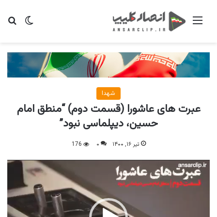
منو
تغییر پو
جس
شهدا
عبرت های عاشورا (قسمت دوم) “منطق امام
حسین، دیپلماسی نبود”
تیر ۱۶, ۱۴۰۰
۰
176
نمایشگر
ویدیو