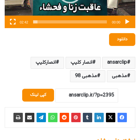
02:42
00:00
دانلود
ansarclip
انصار کلیپ
انصارکلیپ
مذهبی
مذهبی 98
کپی لینک