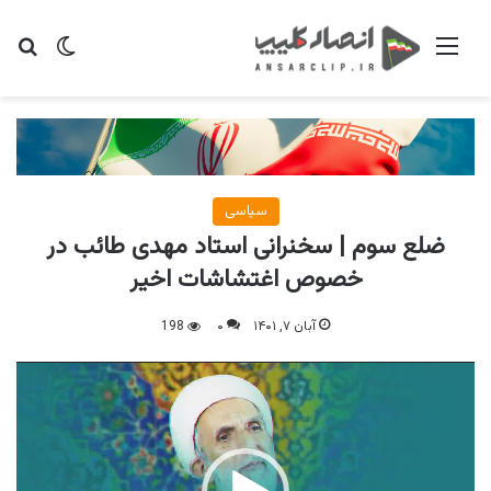
منو
تغییر پو
جس
سیاسی
ضلع سوم | سخنرانی استاد مهدی طائب در
خصوص اغتشاشات اخیر
آبان ۷, ۱۴۰۱
۰
198
نمایشگر
ویدیو