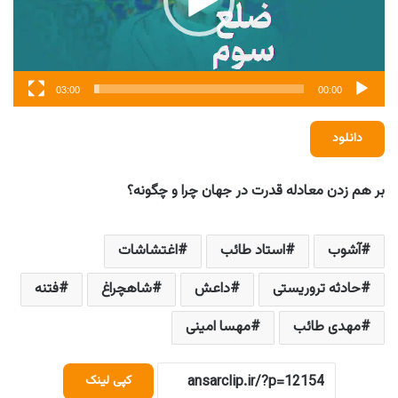
03:00
00:00
دانلود
بر هم زدن معادله قدرت در جهان چرا و چگونه؟
آشوب
استاد طائب
اغتشاشات
حادثه تروریستی
داعش
شاهچراغ
فتنه
مهدی طائب
مهسا امینی
کپی لینک