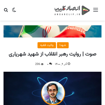
منو
تغییر پو
جس
شهدا
ولایت فقیه
صوت | روایت رهبر انقلاب از شهید شهریاری
آذر ۹, ۱۴۰۰
۰
206
پخش
صو