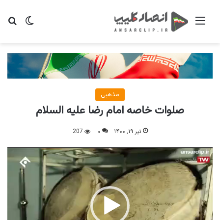
منو
تغییر پو
جس
مذهبی
صلوات خاصه امام رضا علیه السلام
تیر ۱۹, ۱۴۰۰
۰
207
نمایشگر
ویدیو