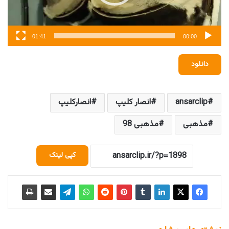
01:41
00:00
دانلود
ansarclip
انصار کلیپ
انصارکلیپ
مذهبی
مذهبی 98
کپی لینک