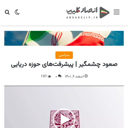
منو
تغییر پو
جس
سیاسی
صعود چشمگیر | پیشرفت‌های حوزه دریایی
اسفند ۹, ۱۴۰۱
۰
197
نمایشگر
ویدیو