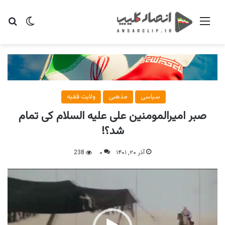
منو
تغییر پو
جس
سیاسی
مذهبی
ولایت فقیه
صبر امیرالمومنین علی علیه السلام کی تمام
شد؟!
آذر ۲۰, ۱۴۰۱
۰
238
نمایشگر
ویدیو