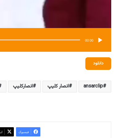
00:00
دانلود
ansarclip
انصار کلیپ
انصارکلیپ
فیسبوک
ای