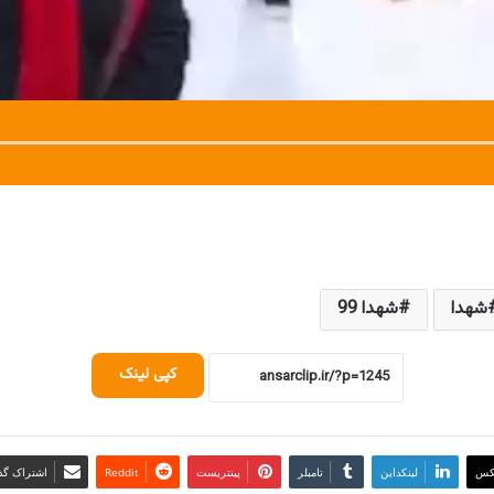
شهدا
شهدا 99
کپی لینک
کس
لینکداین
تامبلر
پینتریست
Reddit
اشتراک گذا