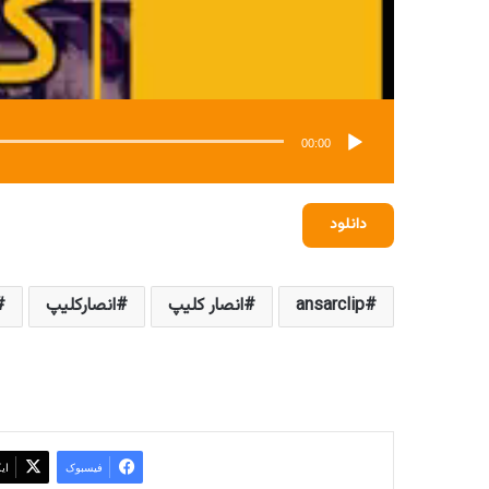
00:00
دانلود
ansarclip
انصار کلیپ
انصارکلیپ
فیسبوک
ای