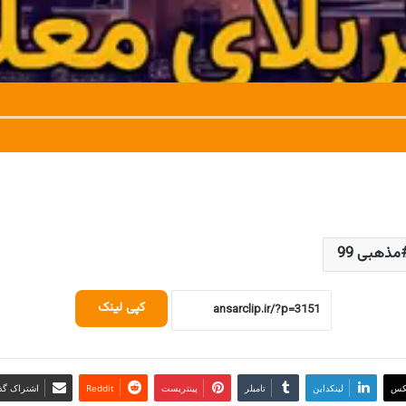
مذهبی 99
کپی لینک
کس
لینکداین
تامبلر
پینتریست
Reddit
اشتراک گذا