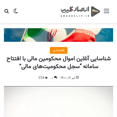
منو
تغییر پو
جس
اقتصادی
شناسایی آنلاین اموال محکومین مالی با افتتاح
سامانه “سجل محکومیت‌های مالی”
تیر ۱۷, ۱۴۰۰
۰
224
نمایشگر
ویدیو