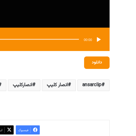
00:00
دانلود
ansarclip
انصار کلیپ
انصارکلیپ
فیسبوک
ای