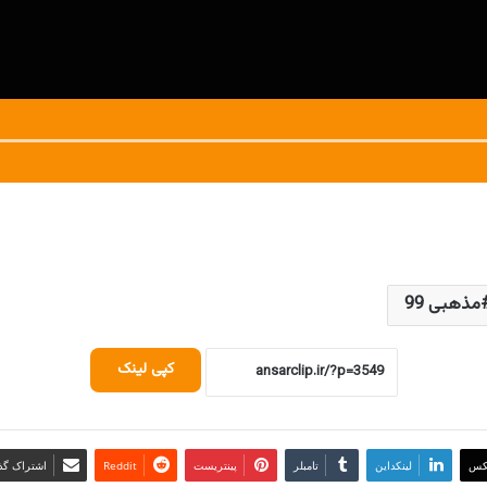
مذهبی 99
کپی لینک
کس
لینکداین
تامبلر
پینتریست
Reddit
اشتراک گذا