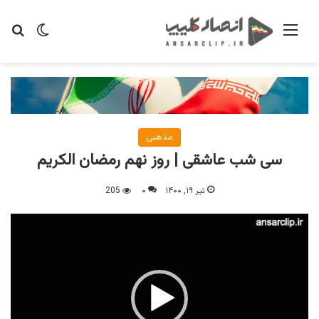
منو
تغییر پو
جس
مذهبی
سی شب عاشقی | روز نهم رمضان الکریم
تیر ۱۹, ۱۴۰۰
۰
205
نمایشگر
ویدیو