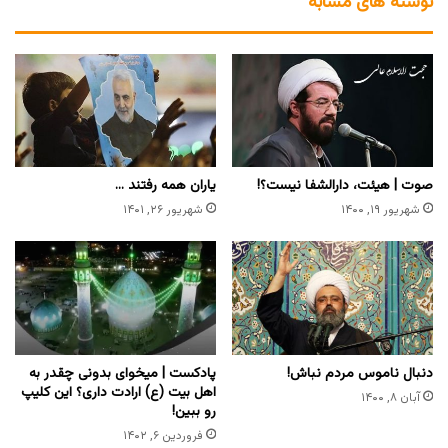
نوشته های مشابه
صوت | هیئت، دارالشفا نیست؟!
یاران همه رفتند …
شهریور ۱۹, ۱۴۰۰
شهریور ۲۶, ۱۴۰۱
دنبال ناموس مردم نباش!
پادکست | میخوای بدونی چقدر به
اهل بیت (ع) ارادت داری؟ این کلیپ
آبان ۸, ۱۴۰۰
رو ببین!
فروردین ۶, ۱۴۰۲