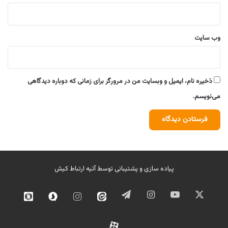
وب‌ سایت
ذخیره نام، ایمیل و وبسایت من در مرورگر برای زمانی که دوباره دیدگاهی
می‌نویسم.
پیاده سازی و پشتیبانی توسط
آتیه ارتباط کیش
ایکس
یوتیوب
اینستاگرام
تلگرام
ایتا
اینستاگرام
سروش
روبیک
02
آپارات