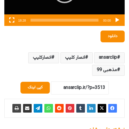
18:28
00:00
دانلود
ansarclip
انصار کلیپ
انصارکلیپ
مذهبی 99
کپی لینک