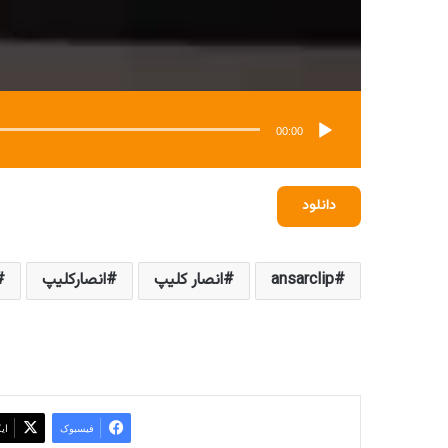
00:00
دانلود
ansarclip
انصار کلیپ
انصارکلیپ
فیسبوک
ای