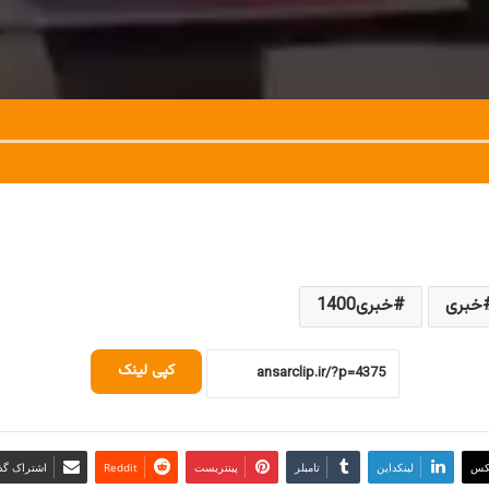
خبری
خبری1400
کپی لینک
کس
لینکداین
تامبلر
پینتریست
Reddit
اشتراک گذا