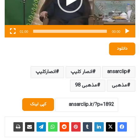
01:00
00:00
دانلود
ansarclip
انصار کلیپ
انصارکلیپ
مذهبی
مذهبی 98
کپی لینک