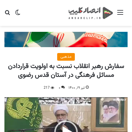
منو
تغییر پو
جس
مذهبی
سفارش رهبر انقلاب نسبت به اولویت قراردادن
مسائل فرهنگی در آستان قدس رضوی
تیر ۱۹, ۱۴۰۰
۰
217
نمایشگر
ویدیو