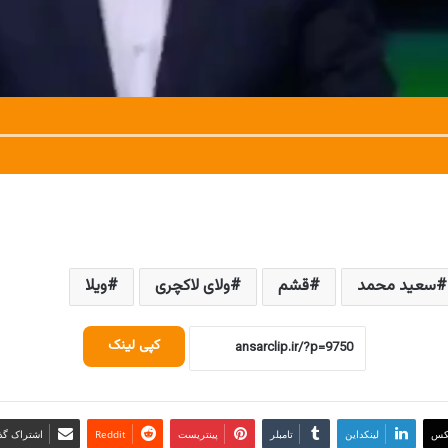
سعید محمد
قشم
ولای لاکچری
ویلا
کپی لینک
کس
لینکداین
تامبلر
پینتریست
Reddit
اشتراک گذا