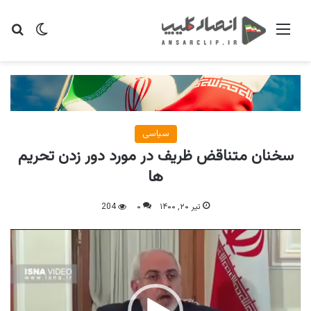
منو
تغییر پو
جس
سیاسی
سخنان متناقض ظریف در مورد دور زدن تحریم
ها
تیر ۲۰, ۱۴۰۰
۰
204
نمایشگر
ویدیو