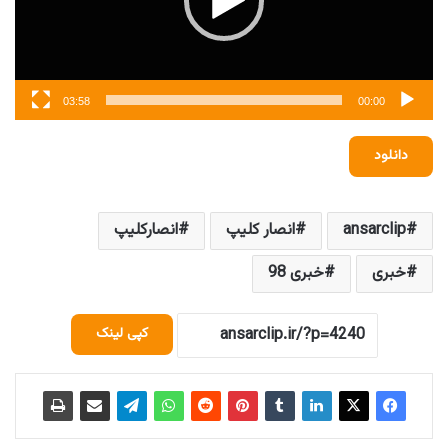
03:58
00:00
دانلود
ansarclip
انصار کلیپ
انصارکلیپ
خبری
خبری 98
کپی لینک