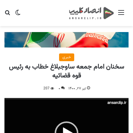
منو
تغییر پو
جس
خبری
سخنان امام جمعه ساوجبلاغ خطاب به رئیس
قوه قضائیه
تیر ۲۷, ۱۴۰۰
۰
207
نمایشگر
ویدیو