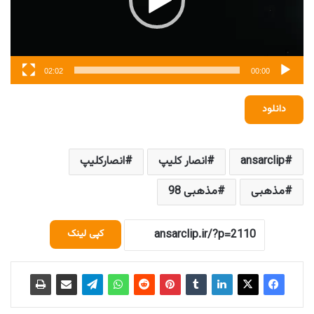
02:02
00:00
دانلود
ansarclip
انصار کلیپ
انصارکلیپ
مذهبی
مذهبی 98
کپی لینک