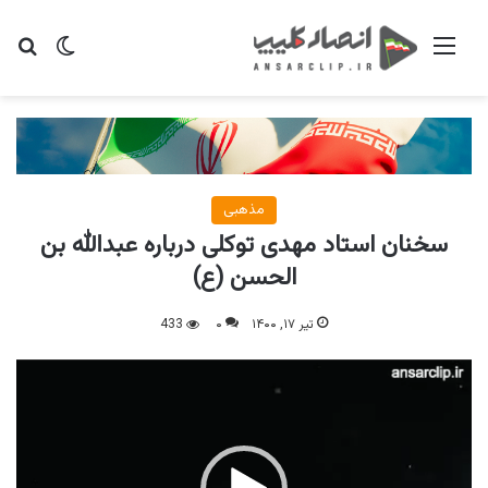
منو
تغییر پو
جس
مذهبی
سخنان استاد مهدی توکلی درباره عبدالله بن
الحسن (ع)
تیر ۱۷, ۱۴۰۰
۰
433
نمایشگر
ویدیو