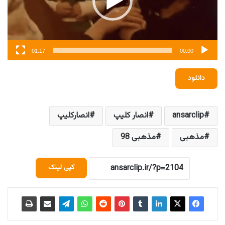
01:17
00:00
دانلود
ansarclip
انصار کلیپ
انصارکلیپ
مذهبی
مذهبی 98
کپی لینک