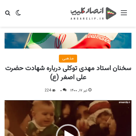
منو
تغییر پو
جس
مذهبی
سخنان استاد مهدی توکلی درباره شهادت حضرت
علی اصغر (ع)
تیر ۱۷, ۱۴۰۰
۰
224
نمایشگر
ویدیو