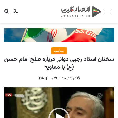
منو
تغییر پو
جس
سیاسی
سخنان استاد رجبی دوانی درباره صلح امام حسن
(ع) با معاویه
تیر ۲۴, ۱۴۰۰
۰
196
نمایشگر
ویدیو