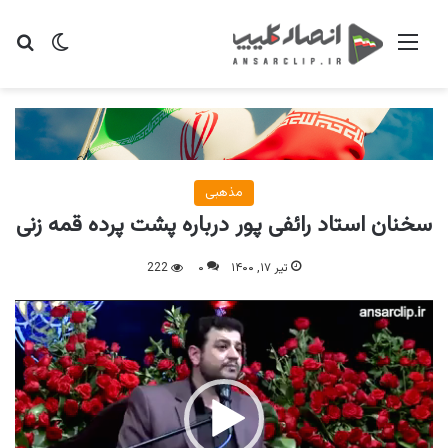
منو
تغییر پو
جس
مذهبی
سخنان استاد رائفی پور درباره پشت پرده قمه زنی
تیر ۱۷, ۱۴۰۰
۰
222
نمایشگر
ویدیو