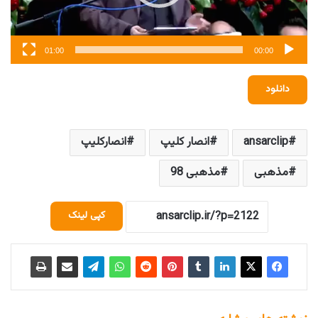
01:00
00:00
دانلود
ansarclip
انصار کلیپ
انصارکلیپ
مذهبی
مذهبی 98
کپی لینک