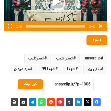
01:41
00:00
دانلود
ansarclip
انصار کلیپ
انصارکلیپ
رائفی پور
شهدا
شهدا 99
مرد میدان
کپی لینک