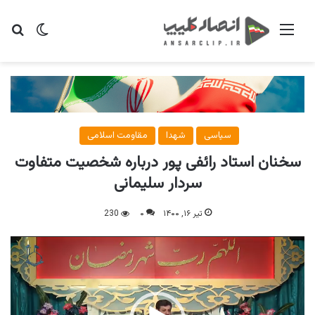
منو
تغییر پو
جس
سیاسی
شهدا
مقاومت اسلامی
سخنان استاد رائفی پور درباره شخصیت متفاوت
سردار سلیمانی
تیر ۱۶, ۱۴۰۰
۰
230
نمایشگر
ویدیو