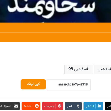
مذهبی
مذهبی 98
کپی لینک
کس
لینکداین
تامبلر
پینتریست
Reddit
اشتراک گذا