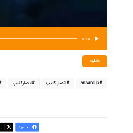
00:00
دانلود
ansarclip
انصار کلیپ
انصارکلیپ
فیسبوک
ای