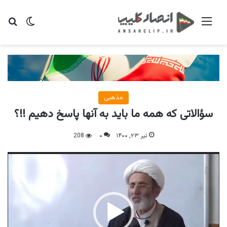
منو
تغییر پو
جس
مذهبی
سؤالاتی که همه ما باید به آنها پاسخ دهیم !!؟
تیر ۲۳, ۱۴۰۰
۰
208
نمایشگر
ویدیو