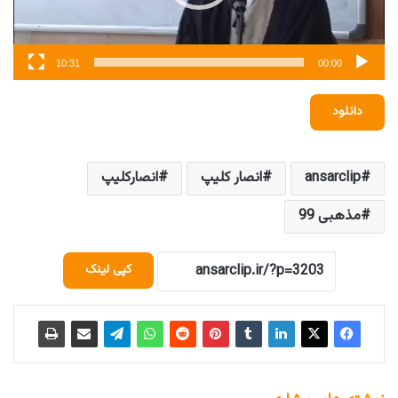
10:31
00:00
دانلود
ansarclip
انصار کلیپ
انصارکلیپ
مذهبی 99
کپی لینک