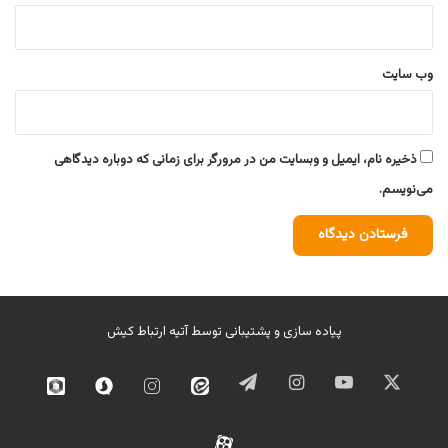
وب‌ سایت
ذخیره نام، ایمیل و وبسایت من در مرورگر برای زمانی که دوباره دیدگاهی
می‌نویسم.
پیاده سازی و پشتیبانی توسط
آتیه ارتباط کیش
ایکس
یوتیوب
اینستاگرام
تلگرام
ایتا
اینستاگرام
سروش
روبیک
02
آپارات