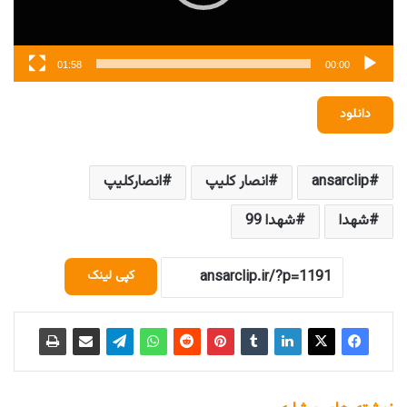
01:58
00:00
دانلود
ansarclip
انصار کلیپ
انصارکلیپ
شهدا
شهدا 99
کپی لینک