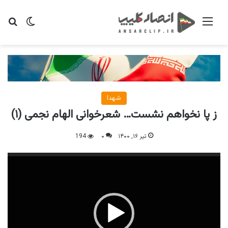
منو
تغییر پو
جس
شهدا
ز پا نخواهم نشست… شعرخوانی الهام نجمی (۱)
تیر ۱۶, ۱۴۰۰
۰
194
نمایشگر
ویدیو