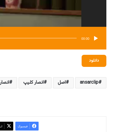
00:00
دانلود
ansarclip
اصل
انصار کلیپ
انصار
فیسبوک
ای