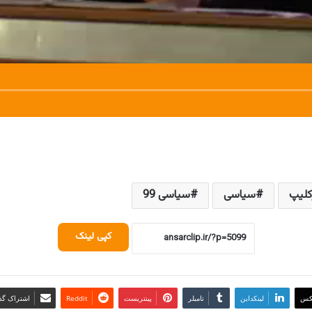
کلیپ
سیاسی
سیاسی 99
کپی لینک
کس
لینکداین
تامبلر
پینتریست
Reddit
اشتراک گذا