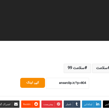
سلامت
سلامت 99
کپی لینک
کس
لینکداین
تامبلر
پینتریست
Reddit
اشتراک گذا