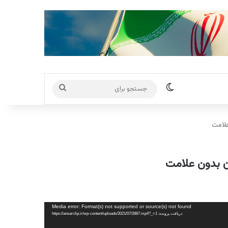
تغییر پوسته
جستجو
برای
Media error: Format(s) not supported or source(s) not found
دریافت پرونده: https://ansarclip.ir/wp-content/uploads/2021/07/2887.mp4?_=1