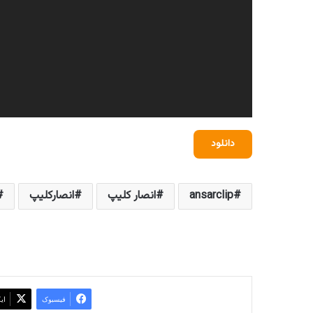
دانلود
ansarclip
انصار کلیپ
انصارکلیپ
فیسبوک
ای