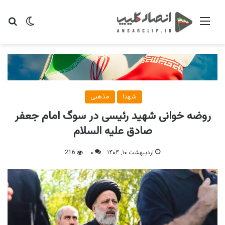
منو
تغییر پو
جس
شهدا
مذهبی
روضه خوانی شهید رئیسی در سوگ امام جعفر
صادق علیه السلام
اردیبهشت ۱۰, ۱۴۰۴
۰
216
پخش
صو