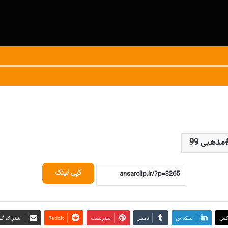
مذهبی 99
کپی لینک
کس
لینکداین
تامبلر
پینتریست
Reddit
اشتراک گذا