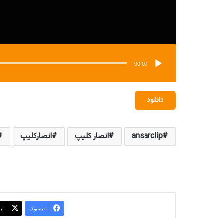
00:00
دانلود
ansarclip
انصار کلیپ
انصارکلیپ
فیسبوک
ای