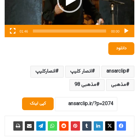
01:46
00:00
دانلود
ansarclip
انصار کلیپ
انصارکلیپ
مذهبی
مذهبی 98
کپی لینک