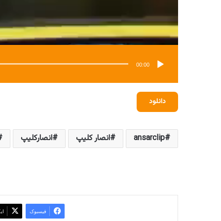
00:00
دانلود
ansarclip
انصار کلیپ
انصارکلیپ
فیسبوک
ای