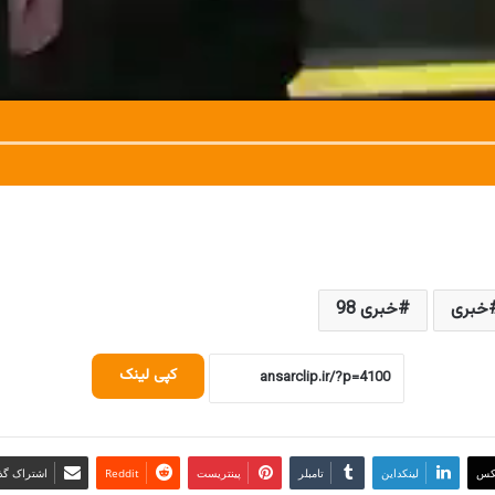
خبری
خبری 98
کپی لینک
کس
لینکداین
تامبلر
پینتریست
Reddit
اشتراک گذا