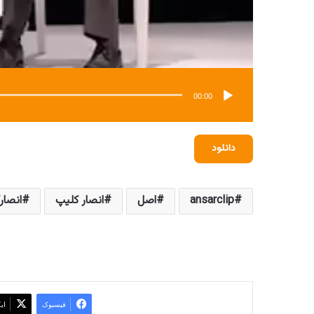
00:00
دانلود
ansarclip
اصل
انصار کلیپ
انصار
فیسبوک
ای