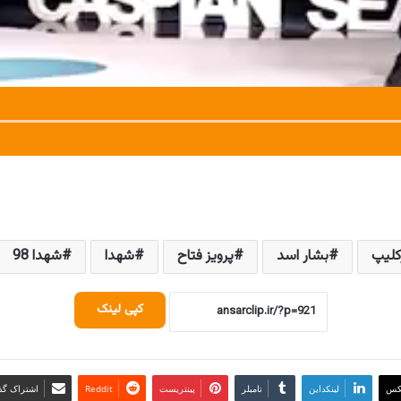
کلیپ
بشار اسد
پرویز فتاح
شهدا
شهدا 98
کپی لینک
کس
لینکداین
تامبلر
پینتریست
Reddit
اشتراک گذا