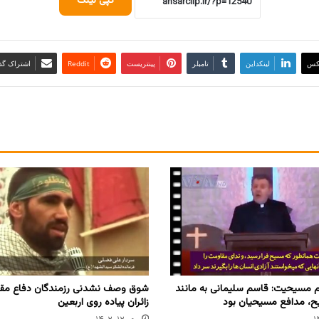
کپی لینک
کس
لینکداین
تامبلر
پینتریست
Reddit
اشتراک گذا
مسیحیت: قاسم سلیمانی به مانند
شوق وصف نشدنی رزمندگان دفاع م
، مدافع مسیحیان بود
زائران پیاده روی اربعین