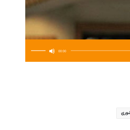
برای
افزایش
یا
00:00
کاهش
صدا
از
کلیدهای
بالا
و
پایین
استفاده
کنید.
وری