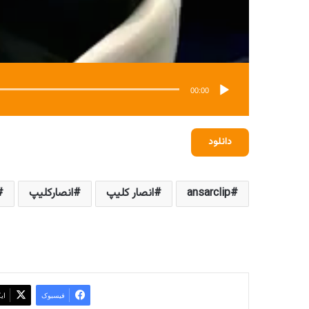
00:00
دانلود
ansarclip
انصار کلیپ
انصارکلیپ
فیسبوک
ای