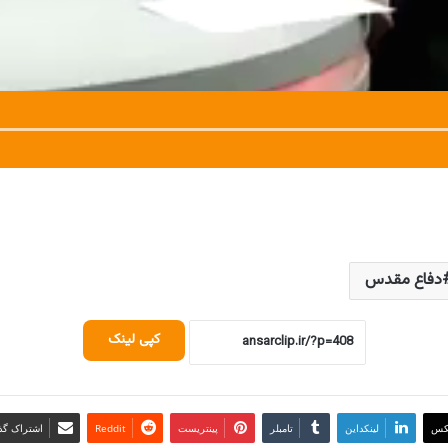
دفاع مقدس
کپی لینک
کس
لینکداین
تامبلر
پینتریست
Reddit
اشتراک گذا