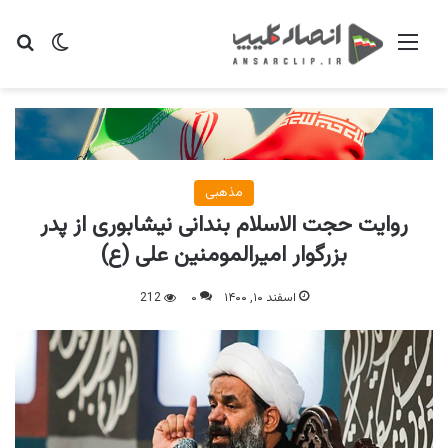
منو
تغییر پو
جس
مذهبی
روایت حجت الاسلام بندانی نیشابوری از پدر
بزرگوار امیرالمومنین علی (ع)
اسفند ۱۰, ۱۴۰۰
۰
212
پخش
صو