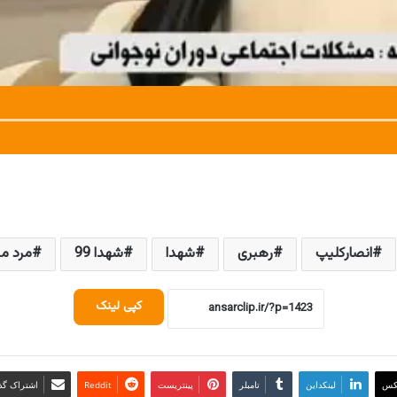
انصارکلیپ
رهبری
شهدا
شهدا 99
مرد می
کپی لینک
کس
لینکداین
تامبلر
پینتریست
Reddit
اشتراک گذا