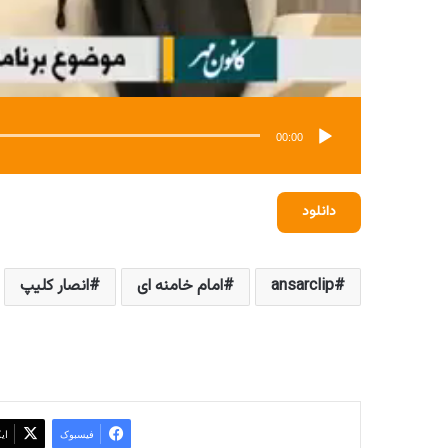
00:00
دانلود
ansarclip
امام خامنه ای
انصار کلیپ
فیسبوک
ای