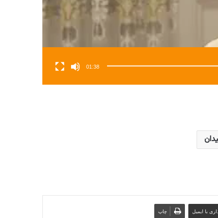
01:38
دان
ری با ایمیل
چاپ