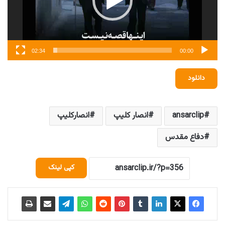
02:34
00:00
دانلود
ansarclip
انصار کلیپ
انصارکلیپ
دفاع مقدس
کپی لینک