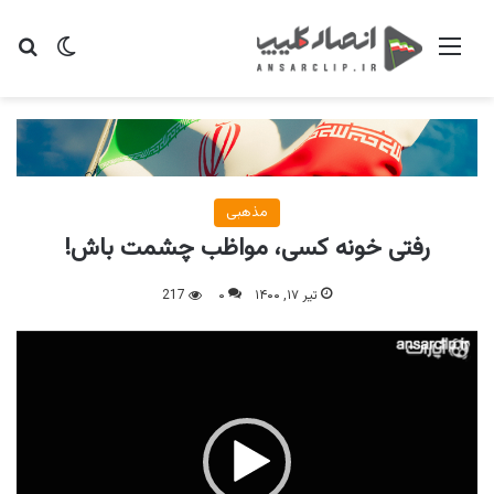
منو
تغییر پو
جس
مذهبی
رفتی خونه کسی، مواظب چشمت باش!
تیر ۱۷, ۱۴۰۰
۰
217
نمایشگر
ویدیو