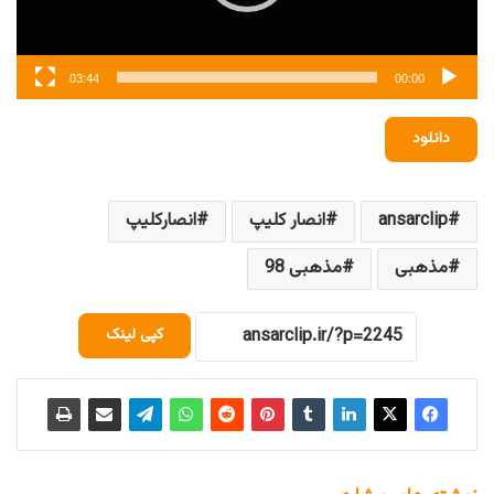
03:44
00:00
دانلود
ansarclip
انصار کلیپ
انصارکلیپ
مذهبی
مذهبی 98
کپی لینک