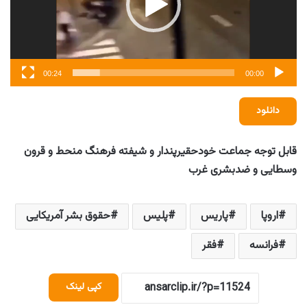
00:24
00:00
دانلود
قابل توجه جماعت خودحقیرپندار و شیفته فرهنگ منحط و قرون
وسطایی و ضدبشری غرب
اروپا
پاریس
پلیس
حقوق بشر آمریکایی
فرانسه
فقر
کپی لینک