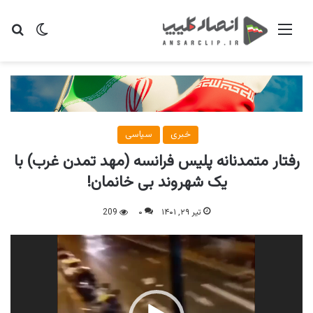
منو
تغییر پو
جس
خبری
سیاسی
رفتار متمدنانه پلیس فرانسه (مهد تمدن غرب) با
یک شهروند بی خانمان!
تیر ۲۹, ۱۴۰۱
۰
209
نمایشگر
ویدیو