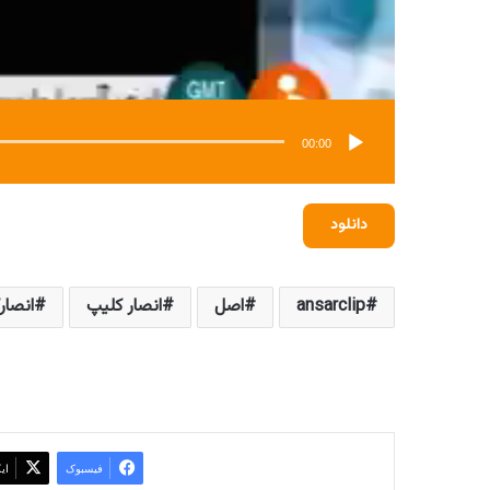
00:00
دانلود
ansarclip
اصل
انصار کلیپ
انصار
فیسبوک
ای