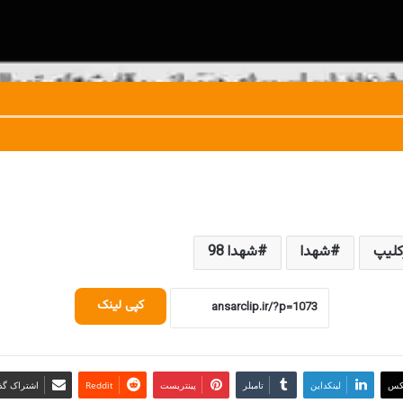
کلیپ
شهدا
شهدا 98
کپی لینک
کس
لینکداین
تامبلر
پینتریست
Reddit
اشتراک گذا