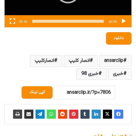
00:45
00:00
دانلود
ansarclip
انصار کلیپ
انصارکلیپ
خبری
خبری 98
کپی لینک