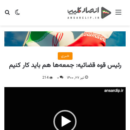
منو
تغییر پو
جس
خبری
رئیس قوه قضائیه: جمعه‌ها هم باید کار کنیم
تیر ۲۷, ۱۴۰۰
۰
214
نمایشگر
ویدیو