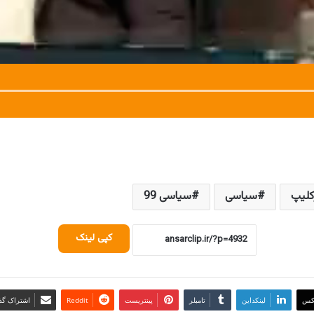
کلیپ
سیاسی
سیاسی 99
کپی لینک
کس
لینکداین
تامبلر
پینتریست
Reddit
اشتراک گذا