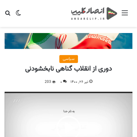
منو
تغییر پو
جس
سیاسی
دوری از انقلاب گناهی نابخشودنی
تیر ۲۶, ۱۴۰۰
۰
203
نمایشگر
ویدیو