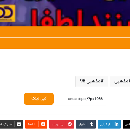
مذهبی
مذهبی 98
کپی لینک
کس
لینکداین
تامبلر
پینتریست
Reddit
اشتراک گذا