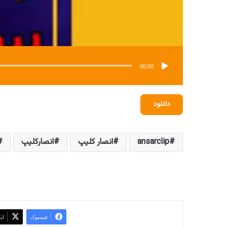
00:00
دانلود
ansarclip
انصار کلیپ
انصارکلیپ
فیسبوک
ای