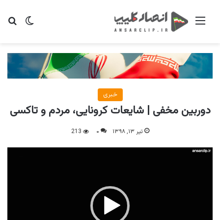
منو
تغییر پو
جس
خبری
دوربین مخفی | شایعات کرونایی، مردم و تاکسی
تیر ۱۳, ۱۳۹۸
۰
213
نمایشگر
ویدیو