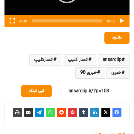
04:40
00:00
دانلود
ansarclip
انصار کلیپ
انصارکلیپ
خبری
خبری 98
کپی لینک